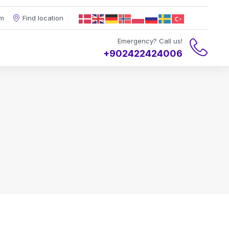
om
Find location
Emergency? Call us!
+902422424006