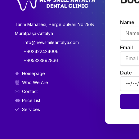
Name
Tarım Mahallesi, Perge bulvarı No:29/B
Muratpaşa-Antalya
info@newsmileantalya.com
Email
+902422424006
+905323892836
Date
Homepage
Who We Are
Contact
Price List
Services